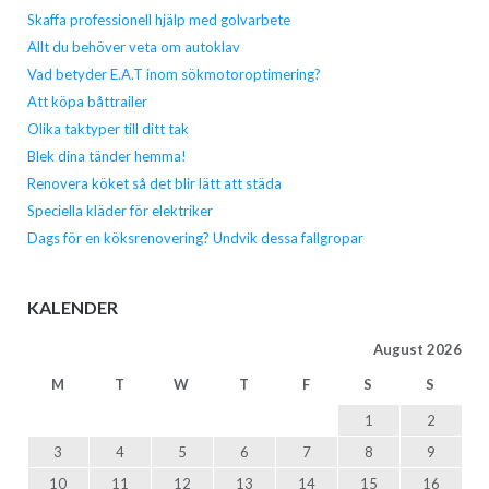
Skaffa professionell hjälp med golvarbete
Allt du behöver veta om autoklav
Vad betyder E.A.T inom sökmotoroptimering?
Att köpa båttrailer
Olika taktyper till ditt tak
Blek dina tänder hemma!
Renovera köket så det blir lätt att städa
Speciella kläder för elektriker
Dags för en köksrenovering? Undvik dessa fallgropar
KALENDER
August 2026
M
T
W
T
F
S
S
1
2
3
4
5
6
7
8
9
10
11
12
13
14
15
16