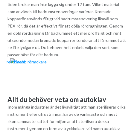
tiden brukar man inte lägga sig under 12 tum. Vilket material
som används till badrumsrenoveringar varierar. Kromade
kopparrör används flitigt vid badrumsrenovering likaväl som
PEX-rör, då det är effektivt för att dölja rördragningen. Genom
en dold rördragning får badrummet ett mer proffsigt och rent
utseende medan kromade kopparrör tenderar att få rummet att
se lite lyxigare ut. Du behöver helt enkelt välja den sort som
passar bäst för ditt badrum.
read more
Allt du behöver veta om autoklav
Inom många industrier är det livsviktigt att man steriliserar olika
instrument eller utrustningar. En av de vanligaste och mest
skonsammaste sättet för miljön är att sterilisera dessa
instrument genom en form av tryckkokare vid namn autoklav.