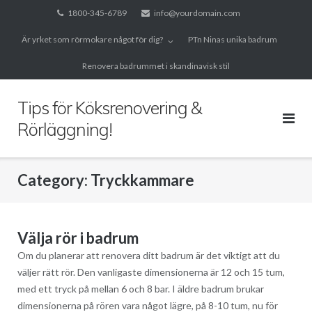
Skip
1800-345-6789
info@yourdomain.com
to
Är yrket som rörmokare något för dig?
PTn Ninas unika badrum
content
Renovera badrummet i skandinavisk stil
Tips för Köksrenovering &
Rörläggning!
Category:
Tryckkammare
Välja rör i badrum
Om du planerar att renovera ditt badrum är det viktigt att du
väljer rätt rör. Den vanligaste dimensionerna är 12 och 15 tum,
med ett tryck på mellan 6 och 8 bar. I äldre badrum brukar
dimensionerna på rören vara något lägre, på 8-10 tum, nu för