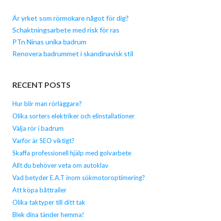
Är yrket som rörmokare något för dig?
Schaktningsarbete med risk för ras
PTn Ninas unika badrum
Renovera badrummet i skandinavisk stil
RECENT POSTS
Hur blir man rörläggare?
Olika sorters elektriker och elinstallationer
Välja rör i badrum
Varför är SEO viktigt?
Skaffa professionell hjälp med golvarbete
Allt du behöver veta om autoklav
Vad betyder E.A.T inom sökmotoroptimering?
Att köpa båttrailer
Olika taktyper till ditt tak
Blek dina tänder hemma!