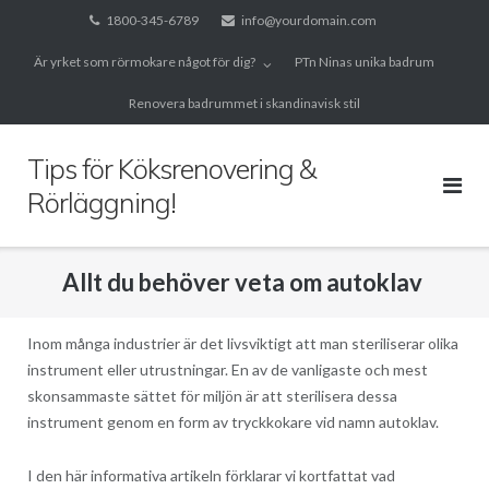
Skip
1800-345-6789
info@yourdomain.com
to
Är yrket som rörmokare något för dig?
PTn Ninas unika badrum
content
Renovera badrummet i skandinavisk stil
Tips för Köksrenovering &
Rörläggning!
Allt du behöver veta om autoklav
Inom många industrier är det livsviktigt att man steriliserar olika
instrument eller utrustningar. En av de vanligaste och mest
skonsammaste sättet för miljön är att sterilisera dessa
instrument genom en form av tryckkokare vid namn autoklav.
I den här informativa artikeln förklarar vi kortfattat vad